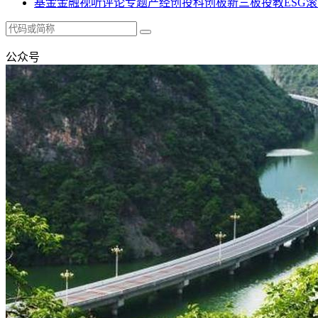
基金
金融
视听
评论
专题
产经
创投
科创板
新三板
投教
ESG
滚
公众号