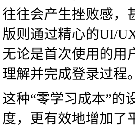
往往会产生挫败感，甚
版则通过精心的UI/
无论是首次使用的用
理解并完成登录过程
这种“零学习成本”
度，更有效地增加了