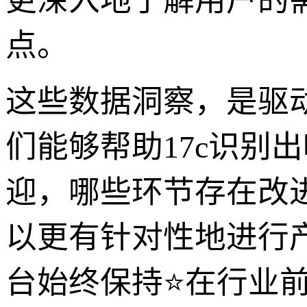
更深入地了解用户的
点。
这些数据洞察，是驱
们能够帮助17c识别
迎，哪些环节存在改进
以更有针对性地进行
台始终保持⭐在行业前