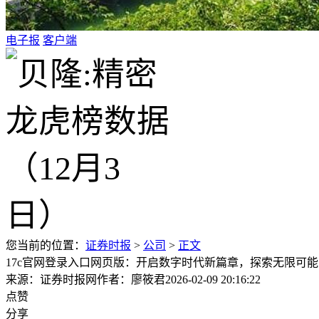
电子报
客户端
您当前的位置：
证券时报
>
公司
>
正文
17c官网登录入口网页版：开启数字时代新篇章，探索无限可能
来源：证券时报网
作者：廖筱君
2026-02-09 20:16:22
点赞
分享