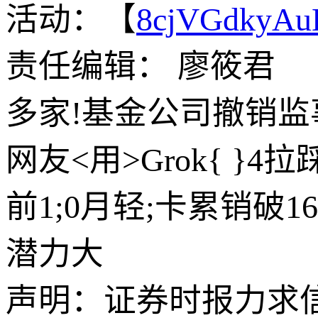
活动：【
8cjVGdkyA
责任编辑： 廖筱君
多家!基金公司撤销监
网友<用>Grok{ }4
前1;0月轻;卡累销破1
潜力大
声明：证券时报力求