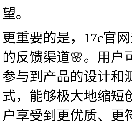
望。
更重要的是，17c官
的反馈渠道🌸。用
参与到产品的设计和
式，能够极大地缩短
户享受到更优质、更