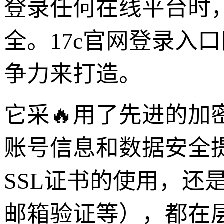
登录任何在线平台时
全。17c官网登录入
争力来打造。
它采🔥用了先进的加
账号信息和数据安全
SSL证书的使用，还
邮箱验证等），都在