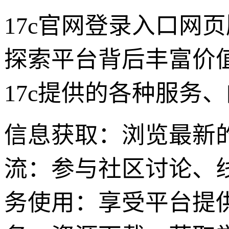
17c官网登录入口网
探索平台背后丰富价
17c提供的各种服务
信息获取：浏览最新
流：参与社区讨论、
务使用：享受平台提